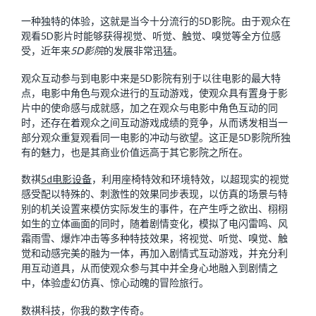
一种独特的体验，这就是当今十分流行的5D影院。由于观众在
观看5D影片时能够获得视觉、听觉、触觉、嗅觉等全方位感
受，近年来
5D影院
的发展非常迅猛。
观众互动参与到电影中来是5D影院有别于以往电影的最大特
点，电影中角色与观众进行的互动游戏，使观众具有置身于影
片中的使命感与成就感，加之在观众与电影中角色互动的同
时，还存在着观众之间互动游戏成绩的竞争，从而诱发相当一
部分观众重复观看同一电影的冲动与欲望。这正是5D影院所独
有的魅力，也是其商业价值远高于其它影院之所在。
数祺
5d电影设备
，利用座椅特效和环境特效，以超现实的视觉
感受配以特殊的、刺激性的效果同步表现，以仿真的场景与特
别的机关设置来模仿实际发生的事件，在产生呼之欲出、栩栩
如生的立体画面的同时，随着剧情变化，模拟了电闪雷鸣、风
霜雨雪、爆炸冲击等多种特技效果，将视觉、听觉、嗅觉、触
觉和动感完美的融为一体，再加入剧情式互动游戏，并充分利
用互动道具，从而使观众参与其中并全身心地融入到剧情之
中，体验虚幻仿真、惊心动魄的冒险旅行。
数祺科技，你我的数字传奇。