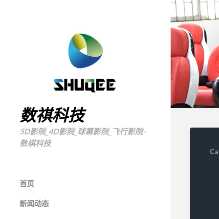
数祺科技
5D影院_4D影院_球幕影院_飞行影院-
数褀科技
Ca
首页
新闻动态