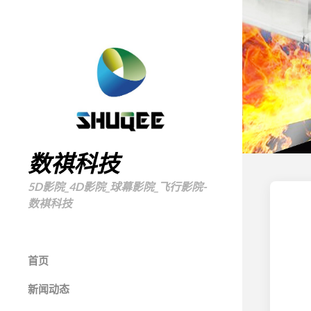
数祺科技
5D影院_4D影院_球幕影院_飞行影院-
数褀科技
首页
新闻动态