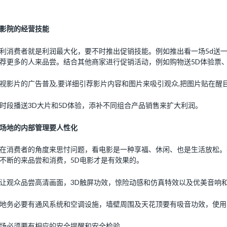
影院的经营技能
 让利消费者就是利润最大化，要不时推出促销技能。例如推出看一场5d送
荐更多的人来品尝。结合其他商家进行促销活动，例如购物送5D体验票、
 重视影片的广告普及,要详细引荐影片内容和图片来吸引观众,把图片贴在
 分时段播送3D大片和5D体验，添补不同组合产品销售来扩大利润。
场地的内部管理要人性化
 站在消费者的角度来思忖问题，看电影是一种享福、休闲、也是生活放松
不断的来品尝和消费，5D电影才是有效果的。
 要让观众品尝高清画面，3D触屏功效，惊险动感和仿真特效以及优美音响
 场地务必要有通风系统和空调设施，墙壁周围及天花顶要有吸音功效，使
 现场必须要有相应的安全提醒和安全检验。