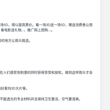
一场5D，得以提高票价。看一场3D送一场5D，赠送消费卷让观
看电影送礼物…，推广网上团购….。
醒目的地方让观众挑选。
。在人们感受到刺激的同时获得享受和放松，做到这样观众才会
和好莱坞3D大片等。
用不能透光的专业材料并且保持卫生整洁，空气要清爽。