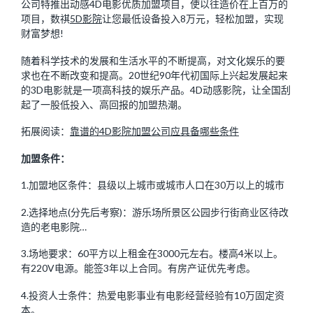
公司特推出动感4D电影优质加盟项目，使以往造价在上百万的
项目，数祺
5D影院
让您最低设备投入8万元，轻松加盟，实现
财富梦想!
随着科学技术的发展和生活水平的不断提高，对文化娱乐的要
求也在不断改变和提高。20世纪90年代初国际上兴起发展起来
的3D电影就是一项高科技的娱乐产品。4D动感影院，让全国刮
起了一股低投入、高回报的加盟热潮。
拓展阅读：
靠谱的4D影院加盟公司应具备哪些条件
加盟条件：
1.加盟地区条件：县级以上城市或城市人口在30万以上的城市
2.选择地点(分先后考察)：游乐场所景区公园步行街商业区待改
造的老电影院…
3.场地要求：60平方以上租金在3000元左右。楼高4米以上。
有220V电源。能签3年以上合同。有房产证优先考虑。
4.投资人士条件：热爱电影事业有电影经营经验有10万固定资
本。