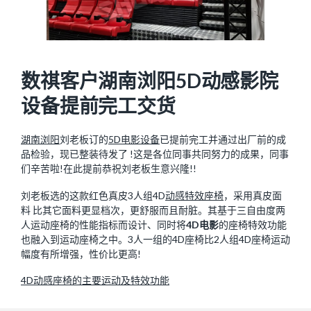
数祺客户湖南浏阳5D动感影院
设备提前完工交货
湖南浏阳
刘老板订的
5D电影设备
已提前完工并通过出厂前的成
品检验，现已整装待发了 !这是各位同事共同努力的成果，同事
们辛苦啦!在此提前恭祝刘老板生意兴隆!!
刘老板选的这款红色真皮3人组4D
动感特效座椅
，采用真皮面
料 比其它面料更显档次，更舒服而且耐脏。其基于三自由度两
人运动座椅的性能指标而设计、同时将
4D电影
的座椅特效功能
也融入到运动座椅之中。3人一组的4D座椅比2人组4D座椅运动
幅度有所增强，性价比更高!
4D动感座椅的主要运动及特效功能